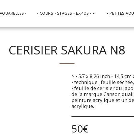
 AQUARELLES •
• COURS • STAGES • EXPOS •
• PETITES AQU
CERISIER SAKURA N8
> • 5.7 x 8,26 inch • 14,5 cm
• technique : feuille séchée
• feuille de cerisier du jap
de la marque Canson qualité
peinture acrylique et un des
acrylique.
50
€