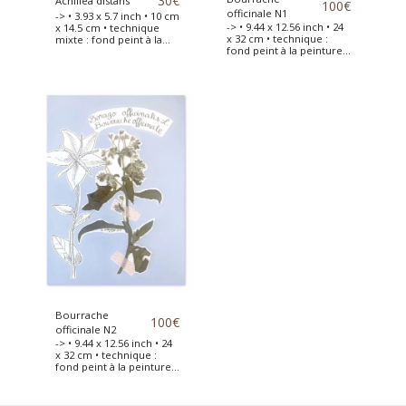
30
€
Achillea distans
100
€
officinale N1
-> • 3.93 x 5.7 inch • 10 cm
-> • 9.44 x 12.56 inch • 24
x 14.5 cm • technique
x 32 cm • technique :
mixte : fond peint à la
fond peint à la peinture
peinture acrylique •
acrylique • fleurs de
Fleur séchée placée sur
borago officinalis
une carte qualité
séchées et placées sur
aquarelle 300g avec le
une feuille de papier de
fond peint à la peinture
la marque Canson
acrylique
qualité aquarelle 240g
avec le fond peint à la
peinture acrylique.
Bourrache
100
€
officinale N2
-> • 9.44 x 12.56 inch • 24
x 32 cm • technique :
fond peint à la peinture
acrylique • fleurs de
borago officinalis
séchées et placées sur