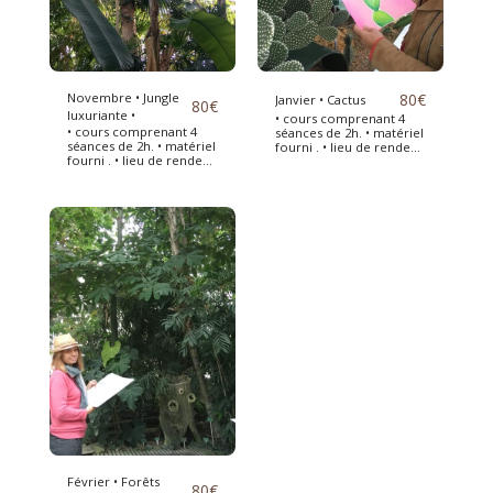
Novembre • Jungle
80
€
Janvier • Cactus
80
€
luxuriante •
• cours comprenant 4
• cours comprenant 4
séances de 2h. • matériel
séances de 2h. • matériel
fourni . • lieu de rendez-
fourni . • lieu de rendez-
vous : chaque dimanche
vous : chaque dimanche
à 14h30 devant la grande
à 14h30 devant la grande
serre du jardin des
serre du jardin des
plantes de Paris • Prix : 4
plantes de Paris • Prix : 4
x 20 euros = 80 euros
x 20 euros = 80 euros
payable d'avance. • si le
payable d'avance. • si le
temps le permet le
temps le permet le
cours est en extérieur
cours est en extérieur
sinon dans la grande
sinon dans la grande
serre.
serre.
Février • Forêts
80
€