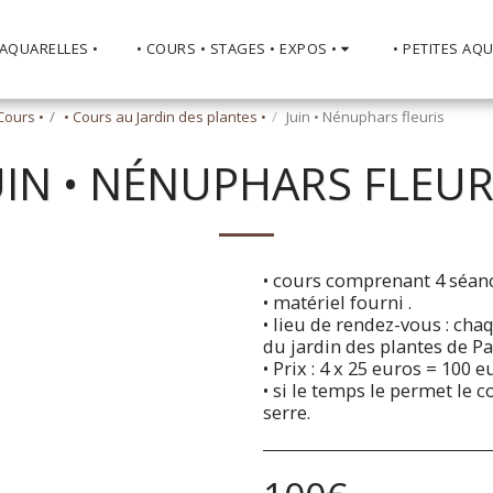
 AQUARELLES •
• COURS • STAGES • EXPOS •
• PETITES AQU
Cours •
• Cours au Jardin des plantes •
Juin • Nénuphars fleuris
UIN • NÉNUPHARS FLEUR
• cours comprenant 4 séanc
• matériel fourni .
• lieu de rendez-vous : ch
du jardin des plantes de Pa
• Prix : 4 x 25 euros = 100 
• si le temps le permet le 
serre.