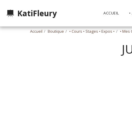
KatiFleury
ACCUEIL
•
Accueil
Boutique
• Cours • Stages • Expos •
• Mes 
J