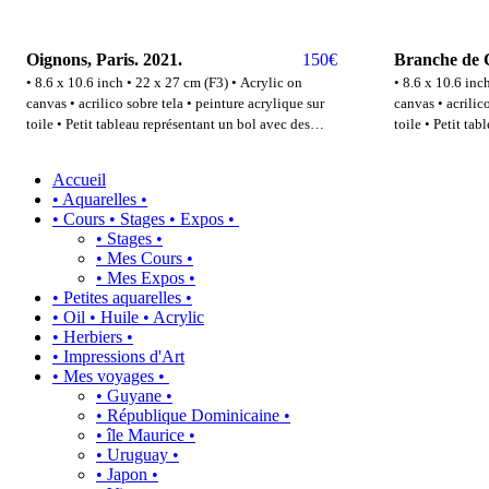
Oignons, Paris. 2021.
150
€
Branche de C
• 8.6 x 10.6 inch • 22 x 27 cm (F3) • Acrylic on
• 8.6 x 10.6 inch • 22
canvas • acrilico sobre tela • peinture acrylique sur
canvas • acrilic
toile • Petit tableau représentant un bol avec des
toile • Petit ta
oignon
fleurs de coton
Accueil
• Aquarelles •
• Cours • Stages • Expos •
• Stages •
• Mes Cours •
• Mes Expos •
• Petites aquarelles •
• Oil • Huile • Acrylic
• Herbiers •
• Impressions d'Art
• Mes voyages •
• Guyane •
• République Dominicaine •
• île Maurice •
• Uruguay •
• Japon •