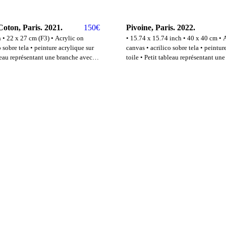
oton, Paris. 2021.
150
€
Pivoine, Paris. 2022.
 x 27 cm (F3) • Acrylic on
• 15.74 x 15.74 inch • 40 x 40 cm • Acrylic on
o sobre tela • peinture acrylique sur
canvas • acrilico sobre tela • peintur
bleau représentant une branche avec
toile • Petit tableau représentant un
jardin des plantes de Paris