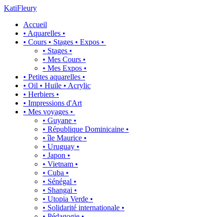
KatiFleury
Accueil
• Aquarelles •
• Cours • Stages • Expos •
• Stages •
• Mes Cours •
• Mes Expos •
• Petites aquarelles •
• Oil • Huile • Acrylic
• Herbiers •
• Impressions d'Art
• Mes voyages •
• Guyane •
• République Dominicaine •
• île Maurice •
• Uruguay •
• Japon •
• Vietnam •
• Cuba •
• Sénégal •
• Shangai •
• Utopia Verde •
• Solidarité internationale •
• Pédagogie •