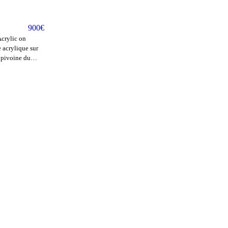
900
€
e acrylique sur
e pivoine du