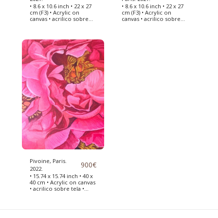
• 8.6 x 10.6 inch • 22 x 27
• 8.6 x 10.6 inch • 22 x 27
cm (F3) • Acrylic on
cm (F3) • Acrylic on
canvas • acrilico sobre
canvas • acrilico sobre
tela • peinture acrylique
tela • peinture acrylique
sur toile • Petit tableau
sur toile • Petit tableau
représentant un bol avec
représentant une
des oignon
branche avec fleurs de
coton
Pivoine, Paris.
900
€
2022.
• 15.74 x 15.74 inch • 40 x
40 cm • Acrylic on canvas
• acrilico sobre tela •
peinture acrylique sur
toile • Petit tableau
représentant une
pivoine du jardin des