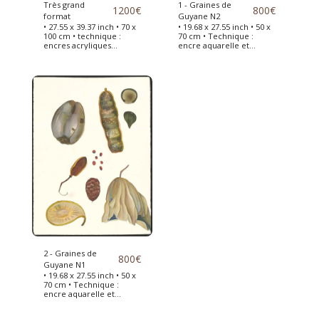
Très grand
1 - Graines de
1200
€
800
€
format
Guyane N2
• 27.55 x 39.37 inch • 70 x
• 19.68 x 27.55 inch • 50 x
100 cm • technique :
70 cm • Technique :
encres acryliques
encre aquarelle et
réhaussées de peinture
peinture acrylique •
acrylique • planches de
Graines de Guyane
graines ramassées au
dessinées en 2019 de
jardin des plantes de
retour de mon voyage •
Paris -> Ce très grand
Pour m'inspirer, J'ai
format de graines de
utilisé mes carnets de
France me permettra de
voyage •
financer mon prochain
voyage en Amérique
centrale.
2 - Graines de
800
€
Guyane N1
• 19.68 x 27.55 inch • 50 x
70 cm • Technique :
encre aquarelle et
peinture acrylique •
Graines de Guyane