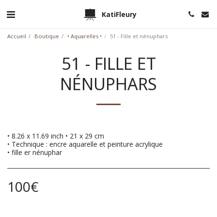
KatiFleury
Accueil
Boutique
• Aquarelles •
51 - Fille et nénuphars
51 - FILLE ET
NÉNUPHARS
• 8.26 x 11.69 inch • 21 x 29 cm
• Technique : encre aquarelle et peinture acrylique
• fille er nénuphar
100
€