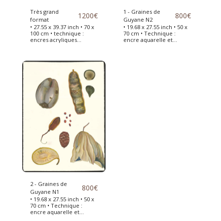
Très grand
1 - Graines de
1200
€
800
€
format
Guyane N2
• 27.55 x 39.37 inch • 70 x
• 19.68 x 27.55 inch • 50 x
100 cm • technique :
70 cm • Technique :
encres acryliques
encre aquarelle et
réhaussées de peinture
peinture acrylique •
acrylique • planches de
Graines de Guyane
graines ramassées au
dessinées en 2019 de
jardin des plantes de
retour de mon voyage •
Paris -> Ce très grand
Pour m'inspirer, J'ai
format de graines de
utilisé mes carnets de
France me permettra de
voyage •
financer mon prochain
voyage en Amérique
centrale.
2 - Graines de
800
€
Guyane N1
• 19.68 x 27.55 inch • 50 x
70 cm • Technique :
encre aquarelle et
peinture acrylique •