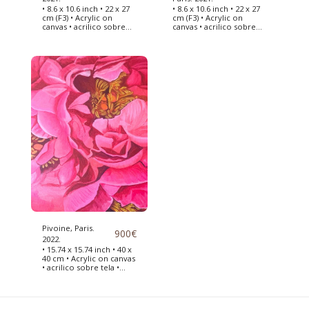
• 8.6 x 10.6 inch • 22 x 27
• 8.6 x 10.6 inch • 22 x 27
cm (F3) • Acrylic on
cm (F3) • Acrylic on
canvas • acrilico sobre
canvas • acrilico sobre
tela • peinture acrylique
tela • peinture acrylique
sur toile • Petit tableau
sur toile • Petit tableau
représentant un bol avec
représentant une
des oignon
branche avec fleurs de
coton
Pivoine, Paris.
900
€
2022.
• 15.74 x 15.74 inch • 40 x
40 cm • Acrylic on canvas
• acrilico sobre tela •
peinture acrylique sur
toile • Petit tableau
représentant une
pivoine du jardin des