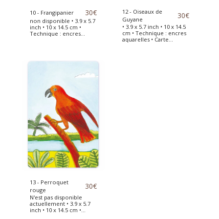
30
€
12 - Oiseaux de
10 - Frangipanier
30
€
Guyane
non disponible • 3.9 x 5.7
• 3.9 x 5.7 inch • 10 x 14.5
inch • 10 x 14.5 cm •
cm • Technique : encres
Technique : encres
aquarelles • Carte
aquarelles • Carte
dessinée et peinte à la
dessinée et peinte à la
main, d'après mes
main, d'après mes
carnets de voyage en
carnets de voyage en
Guyane en 2019
Guyane en 2019
13 - Perroquet
30
€
rouge
N'est pas disponible
actuellement • 3.9 x 5.7
inch • 10 x 14.5 cm •
Technique : encres