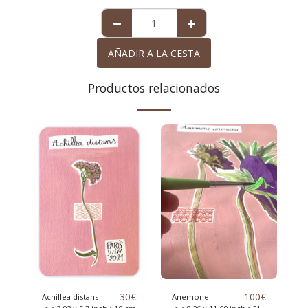
AÑADIR A LA CESTA
Productos relacionados
30
€
100
€
Achillea distans
Anemone