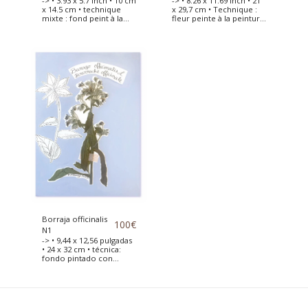
-> • 3.93 x 5.7 inch • 10 cm
-> • 8.26 x 11.69 inch • 21
x 14.5 cm • technique
x 29,7 cm • Technique :
mixte : fond peint à la
fleur peinte à la peinture
peinture acrylique •
acrylique • Anémone
Fleur séchée placée sur
séchée et collée sur une
une carte qualité
feuille de papier canson
aquarelle 300g avec le
d'art. Cette fleur est
fond peint à la peinture
dessinée à côté et le
acrylique
fond peint à la peinture
acrylique.
Borraja officinalis
100
€
N1
-> • 9,44 x 12,56 pulgadas
• 24 x 32 cm • técnica:
fondo pintado con
pintura acrílica • flores
de borago officinalis
secadas y colocadas
sobre una hoja de papel
de acuarela de calidad