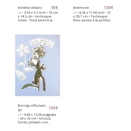
30
€
100
€
Achillea distans
Anemone
-> • 3.93 x 5.7 inch • 10 cm
-> • 8.26 x 11.69 inch • 21
x 14.5 cm • technique
x 29,7 cm • Technique :
mixte : fond peint à la
fleur peinte à la peinture
peinture acrylique •
acrylique • Anémone
Fleur séchée placée sur
séchée et collée sur une
une carte qualité
feuille de papier canson
aquarelle 300g avec le
d'art. Cette fleur est
fond peint à la peinture
dessinée à côté et le
acrylique
fond peint à la peinture
acrylique.
Borraja officinalis
100
€
N1
-> • 9,44 x 12,56 pulgadas
• 24 x 32 cm • técnica:
fondo pintado con
pintura acrílica • flores
de borago officinalis