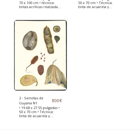
70 x 100 cm • técnica:
50 x 70 cm • Técnica:
tintas acrílicas realzadas
tinta de acuarela y
con pintura acrílica •
pintura acrílica • Semillas
tableros de semillas
de Guayana dibujadas en
recolectados del Jardin
2019 a mi regreso de mi
des Plantes en París ->
viaje • Para inspirarme,
Este gran formato de
utilicé mis diarios de
semillas de Francia me
viaje •
permitirá financiar mi
próximo viaje a Central
América
2 - Semillas de
800
€
Guyana N1
• 19.68 x 27.55 pulgadas •
50 x 70 cm • Técnica:
tinta de acuarela y
pintura acrílica • Semillas
de Guayana dibujadas en
2019 a mi regreso de mi
viaje • Para inspirarme,
utilicé mis diarios de