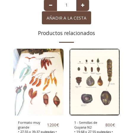
AÑADIR A LA CESTA
Productos relacionados
Formato muy
1 - Semillas de
1200
€
800
€
grande
Guyana N2
• 27,55 x 39,37 pulgadas •
• 19.68 x 27.55 pulgadas •