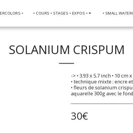
TERCOLORS •
• COURS • STAGES • EXPOS •
• SMALL WATER
SOLANIUM CRISPUM
-> • 3.93 x 5.7 inch • 10 cm 
• technique mixte : encre e
• fleurs de solanium crisp
aquarelle 300g avec le fond
30
€