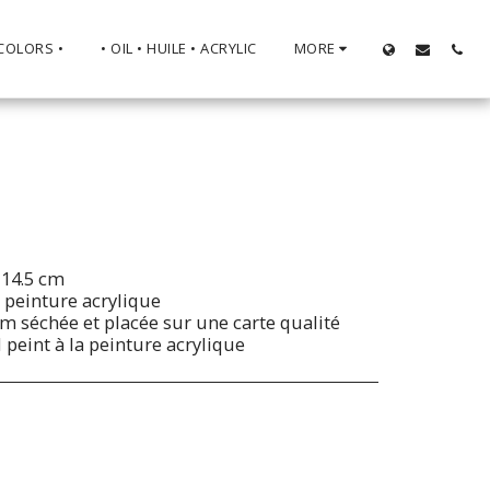
COLORS •
• OIL • HUILE • ACRYLIC
MORE
x 14.5 cm
t peinture acrylique
um séchée et placée sur une carte qualité
 peint à la peinture acrylique