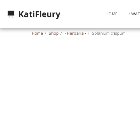
KatiFleury
HOME
• WA
Home
Shop
• Herbaria •
Solanium crispum