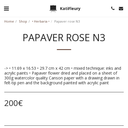
KatiFleury
Home
Shop
• Herbaria •
Papaver rose N3
PAPAVER ROSE N3
-> • 11.69 x 16.53 • 29.7 cm x 42 cm • mixed technique: inks and
acrylic paints • Papaver flower dried and placed on a sheet of
300g watercolor quality Canson paper with a drawing drawn in
felt-tip pen and the background painted with acrylic paint
200
€