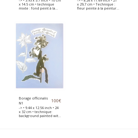
-> • 3.93 x 5.7 inch • 10 cm
-> • 8.26 x 11.69 inch • 21
x 14.5 cm • technique
x 29,7 cm • Technique :
mixte : fond peint à la
fleur peinte à la peinture
peinture acrylique •
acrylique • Anémone
Fleur séchée placée sur
séchée et collée sur une
une carte qualité
feuille de papier canson
aquarelle 300g avec le
d'art. Cette fleur est
fond peint à la peinture
dessinée à côté et le
acrylique
fond peint à la peinture
acrylique.
Borage officinalis
100
€
N1
-> • 9.44 x 12.56 inch • 24
x 32 cm • technique:
background painted with
acrylic paint • borago
officinalis flowers dried
and placed on a sheet of
Canson quality 240g
watercolor paper with