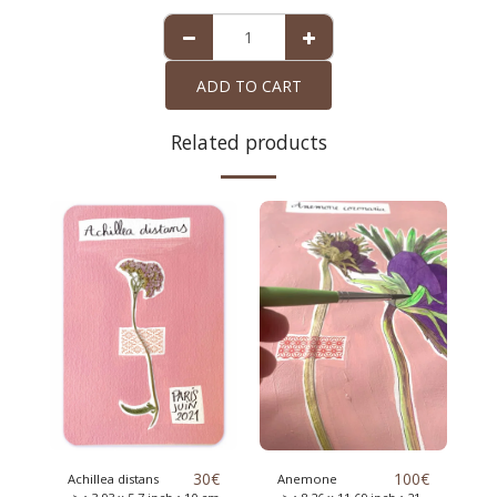
ADD TO CART
Related products
30
€
100
€
Achillea distans
Anemone