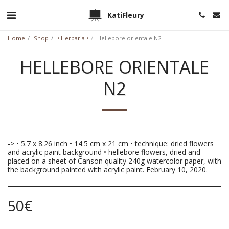
KatiFleury
Home
Shop
• Herbaria •
Hellebore orientale N2
HELLEBORE ORIENTALE
N2
-> • 5.7 x 8.26 inch • 14.5 cm x 21 cm • technique: dried flowers
and acrylic paint background • hellebore flowers, dried and
placed on a sheet of Canson quality 240g watercolor paper, with
the background painted with acrylic paint. February 10, 2020.
50
€