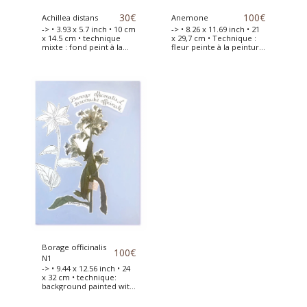
30
€
100
€
Achillea distans
Anemone
-> • 3.93 x 5.7 inch • 10 cm
-> • 8.26 x 11.69 inch • 21
x 14.5 cm • technique
x 29,7 cm • Technique :
mixte : fond peint à la
fleur peinte à la peinture
peinture acrylique •
acrylique • Anémone
Fleur séchée placée sur
séchée et collée sur une
une carte qualité
feuille de papier canson
aquarelle 300g avec le
d'art. Cette fleur est
fond peint à la peinture
dessinée à côté et le
acrylique
fond peint à la peinture
acrylique.
Borage officinalis
100
€
N1
-> • 9.44 x 12.56 inch • 24
x 32 cm • technique:
background painted with
acrylic paint • borago
officinalis flowers dried