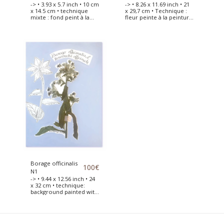
-> • 3.93 x 5.7 inch • 10 cm
-> • 8.26 x 11.69 inch • 21
x 14.5 cm • technique
x 29,7 cm • Technique :
mixte : fond peint à la
fleur peinte à la peinture
peinture acrylique •
acrylique • Anémone
Fleur séchée placée sur
séchée et collée sur une
une carte qualité
feuille de papier canson
aquarelle 300g avec le
d'art. Cette fleur est
fond peint à la peinture
dessinée à côté et le
acrylique
fond peint à la peinture
acrylique.
Borage officinalis
100
€
N1
-> • 9.44 x 12.56 inch • 24
x 32 cm • technique:
background painted with
acrylic paint • borago
officinalis flowers dried
and placed on a sheet of
Canson quality 240g