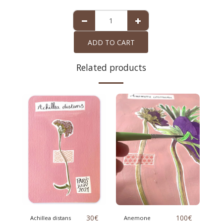
ADD TO CART
Related products
30
€
100
€
Achillea distans
Anemone